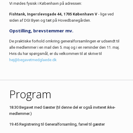
Vi mødes fysisk i København på adressen:
Fishtank, Ingerslevsgade 44, 1705 København V
- lige ved
siden af DGI Byen og tæt på Hovedbanegården.
Opstilling, brevstemmer mv.
De praktiske forhold omkring generalforsamlingen er udsendt til
alle medlemmer i en mail den 5. maj og i en reminder den 11. maj.
Hvis du har spørgsmål, er du velkommen til at skrive til
hej@begavetmedglaede.dk
Program
18.30 Begavet med Gæster (til denne del er også inviteret ikke-
medlemmer.)
19.45 Registrering til Generalforsamling, farvel til gæster