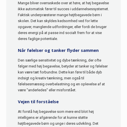
Mange bliver overraskede over at høre, at høj begavelse
ikke automatisk fører til succes i uddannelsessystemet.
Faktisk underpræsterer mange højtbegavede børn i
skolen. Det kan skyldes kedsomhed ved for lette
opgaver, manglende udfordringer, eller fordi de bruger
deres energi på at passe ind socialt frem for at vise
deres faglige potentiale.
Når følelser og tanker flyder sammen
Den særlige sensitivitet og dybe tænkning, der ofte
følger med høj begavelse, betyder at tanker og følelser
kan være tæt forbundne. Dette kan føre til både dyb
indsigt og kreativ tænkning, men også til
følelsesmæssig overbelastning og en oplevelse af at
være "anderledes" eller misforstået.
Vejen til forståelse
At forstå høj begavelse som mere end blot høj
intelligens er afgørende for at kunne støtte
højtbegavede børn og unge i deres udvikling. Det