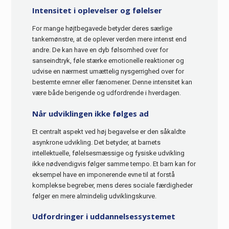
Intensitet i oplevelser og følelser
For mange højtbegavede betyder deres særlige
tankemønstre, at de oplever verden mere intenst end
andre. De kan have en dyb følsomhed over for
sanseindtryk, føle stærke emotionelle reaktioner og
udvise en nærmest umættelig nysgerrighed over for
bestemte emner eller fænomener. Denne intensitet kan
være både berigende og udfordrende i hverdagen.
Når udviklingen ikke følges ad
Et centralt aspekt ved høj begavelse er den såkaldte
asynkrone udvikling. Det betyder, at barnets
intellektuelle, følelsesmæssige og fysiske udvikling
ikke nødvendigvis følger samme tempo. Et barn kan for
eksempel have en imponerende evne til at forstå
komplekse begreber, mens deres sociale færdigheder
følger en mere almindelig udviklingskurve.
Udfordringer i uddannelsessystemet