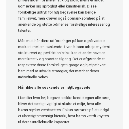
brillere inden for matematik og logik, mens et andet
udmærker sig sprogligt eller kunstnerisk. Disse
forskellige udtryk for høj begavelse kan berige
familielivet, men kræver også opmærksomhed på at
anerkende og støtte børnenes forskellige interesser og
talenter.
Måden at håndtere udfordringer på kan også variere
markant mellem søskende. Hvor ét barn arbejder yderst
struktureret og perfektionistisk, kan et andet have en
mere kreativ og spontan tilgang. Det er afgørende at
respektere disse forskellige tilgange og hjælpe hvert
barn med at udvikle strategier, der matcher deres
individuelle behov.
Når ikke alle søskende er højtbegavede
I familier hvor høj begavelse ikke kendetegner alle børn,
bliver det særligt vigtigt at skabe et miljø, hvor alle
børns styrker værdsættes. Fokus bør være på at undgå
et uhensigtsmæssigt hierarki, hvor børns værdi knyttes
til deres intellektuelle kapacitet.