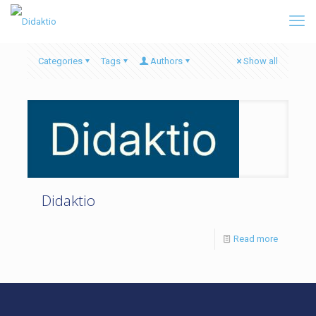
Categories
Tags
Authors
Show all
Didaktio
Read more