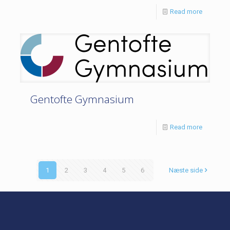
Read more
Gentofte Gymnasium
Read more
1
2
3
4
5
6
Næste side